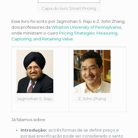
Capa do livro Smart Pricing
Esse livro foi scrito por Jagmohan S. Raju e Z. John Zhang,
dois professores da
Wharton University of Pennsylvania
,
onde ministram o cusro
Pricing Strategies: Measuring,
Capturing, and Retaining Value
.
Jagmohan S. Raju
Z. John Zhang
Já falamos sobre:
Introdução:
as três formas de se definir preço e
porque precificação pode ser considerado o santo