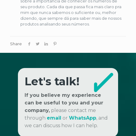
sobre a importância de conhecer os números de
seu produto. Cada dia que passa fica mais claro pra
mim que nunca sabemos o suficiente ou, melhor
dizendo, que sempre dá para saber mais de nossos
produtos analisando seus números.
Share
Let's talk!
If you believe my experience
can be useful to you and your
company,
please contact me
through
email
or
WhatsApp
, and
we can discuss how I can help.