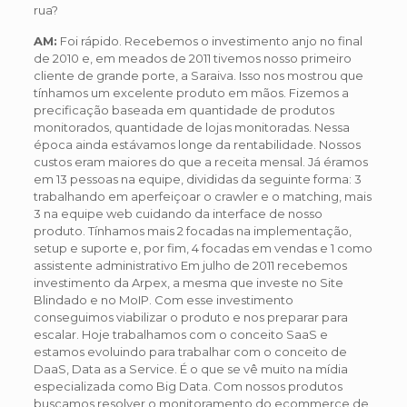
rua?
AM:
Foi rápido. Recebemos o investimento anjo no final
de 2010 e, em meados de 2011 tivemos nosso primeiro
cliente de grande porte, a Saraiva. Isso nos mostrou que
tínhamos um excelente produto em mãos. Fizemos a
precificação baseada em quantidade de produtos
monitorados, quantidade de lojas monitoradas. Nessa
época ainda estávamos longe da rentabilidade. Nossos
custos eram maiores do que a receita mensal. Já éramos
em 13 pessoas na equipe, divididas da seguinte forma: 3
trabalhando em aperfeiçoar o crawler e o matching, mais
3 na equipe web cuidando da interface de nosso
produto. Tínhamos mais 2 focadas na implementação,
setup e suporte e, por fim, 4 focadas em vendas e 1 como
assistente administrativo Em julho de 2011 recebemos
investimento da Arpex, a mesma que investe no Site
Blindado e no MoIP. Com esse investimento
conseguimos viabilizar o produto e nos preparar para
escalar. Hoje trabalhamos com o conceito SaaS e
estamos evoluindo para trabalhar com o conceito de
DaaS, Data as a Service. É o que se vê muito na mídia
especializada como Big Data. Com nossos produtos
buscamos resolver o monitoramento do ecommerce de