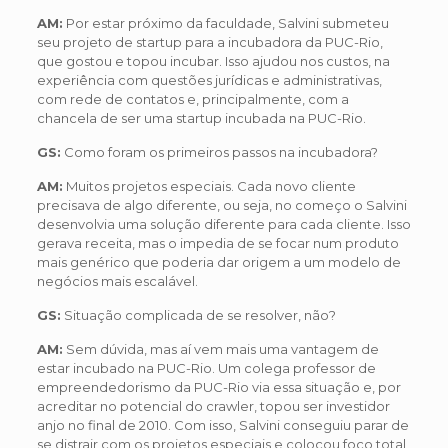
AM:
Por estar próximo da faculdade, Salvini submeteu
seu projeto de startup para a incubadora da PUC-Rio,
que gostou e topou incubar. Isso ajudou nos custos, na
experiência com questões jurídicas e administrativas,
com rede de contatos e, principalmente, com a
chancela de ser uma startup incubada na PUC-Rio.
GS:
Como foram os primeiros passos na incubadora?
AM:
Muitos projetos especiais. Cada novo cliente
precisava de algo diferente, ou seja, no começo o Salvini
desenvolvia uma solução diferente para cada cliente. Isso
gerava receita, mas o impedia de se focar num produto
mais genérico que poderia dar origem a um modelo de
negócios mais escalável.
GS:
Situação complicada de se resolver, não?
AM:
Sem dúvida, mas aí vem mais uma vantagem de
estar incubado na PUC-Rio. Um colega professor de
empreendedorismo da PUC-Rio via essa situação e, por
acreditar no potencial do crawler, topou ser investidor
anjo no final de 2010. Com isso, Salvini conseguiu parar de
se distrair com os projetos especiais e colocou foco total