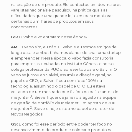
na criação de um produto. Ele contactou um dos maiores
varejistas nacionais e pesquisou na prática quais as
dificuldades que uma grande loja tem para monitorar
centenas ou milhares de produtos em seus
concorrentes.
GS:
O Vabo e vc entraram nessa época?
AM:
O Vabo sim, eu não. O Vabo e eu somos amigos de
longa data e ambos tínhamos planos de criar uma startup
e empreender. Nessa época, o Vabo fazia consultoria
para empresas incubadas no Instituto Gênesis e nosso
colega professor da PUC o apresentou para o Salvini. O
Vabo se juntou ao Salvini, assumiu a direção geral, no
papel de CEO, e Salvini ficou com foco 100% na
tecnologia, assumindo o papel de CTO. Eu estava
voltando de um mestrado que fiz fora da país e antes de
me juntar Ã Sieve, fiquei de janeiro a agosto na equipe
de gestão de portfólio da Ideiasnet. Em agosto de 2011
me juntei Ã Sieve e hoje estou no papel de diretor de
Novos Negócios.
GS:
E como foi esse período entre poder ter foco no
desenvolvimento do produto e colocar o produto na