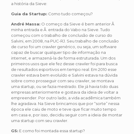
a história da Sieve:
Guia da Startup:
Como tudo começou?
André Massa:
O começo da Sieve é bem anterior Ã
minha entrada e Ã entrada do Vabo na Sieve. Tudo
começou com o trabalho de conclusão de curso do
Salvini, em 2008, na PUC-RJ. Seu trabalho de conclusão
de curso foi um crawler genérico, ou seja, um software
capaz de buscar qualquer tipo de informação na
internet, e armazená-la de forma estruturada. Um dos
primeiros usos que ele fez desse crawler foi para busca
de resultados esportivos em tempo real. Em 2010 esse
crawler estava bem evoluído e Salvini estava na dúvida
sobre como prosseguir com seu crawler, se montava
uma startup, ou se fazia mestrado. Ele já havia tido duas
empresas anteriormente e gostava da ideia de voltar a
empreender. Por outro lado, a vida acadêmica também
lhe agradava. Na Sieve brincamos que por “sorte” nessa
época ele caiu de moto e teve que ficar muito tempo
em casa e, por isso, decidiu seguir com a ideia de montar
uma startup com seu crawler.
GS:
E como foi montada essa startup?