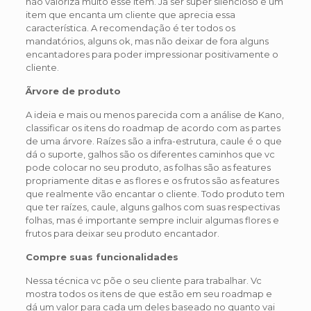
não valoriza muito esse item. Já ser super silencioso é um
item que encanta um cliente que aprecia essa
característica. A recomendação é ter todos os
mandatórios, alguns ok, mas não deixar de fora alguns
encantadores para poder impressionar positivamente o
cliente.
Ãrvore de produto
A ideia e mais ou menos parecida com a análise de Kano,
classificar os itens do roadmap de acordo com as partes
de uma árvore. Raízes são a infra-estrutura, caule é o que
dá o suporte, galhos são os diferentes caminhos que vc
pode colocar no seu produto, as folhas são as features
propriamente ditas e as flores e os frutos são as features
que realmente vão encantar o cliente. Todo produto tem
que ter raízes, caule, alguns galhos com suas respectivas
folhas, mas é importante sempre incluir algumas flores e
frutos para deixar seu produto encantador.
Compre suas funcionalidades
Nessa técnica vc põe o seu cliente para trabalhar. Vc
mostra todos os itens de que estão em seu roadmap e
dá um valor para cada um deles baseado no quanto vai