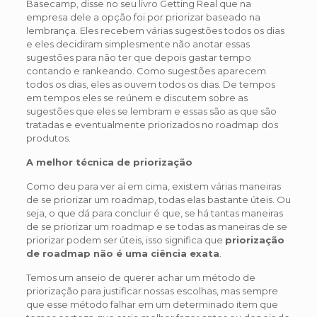
Basecamp, disse no seu livro Getting Real que na
empresa dele a opção foi por priorizar baseado na
lembrança. Eles recebem várias sugestões todos os dias
e eles decidiram simplesmente não anotar essas
sugestões para não ter que depois gastar tempo
contando e rankeando. Como sugestões aparecem
todos os dias, eles as ouvem todos os dias. De tempos
em tempos eles se reúnem e discutem sobre as
sugestões que eles se lembram e essas são as que são
tratadas e eventualmente priorizados no roadmap dos
produtos.
A melhor técnica de priorização
Como deu para ver aí em cima, existem várias maneiras
de se priorizar um roadmap, todas elas bastante úteis. Ou
seja, o que dá para concluir é que, se há tantas maneiras
de se priorizar um roadmap e se todas as maneiras de se
priorizar podem ser úteis, isso significa que
priorização
de roadmap não é uma ciência exata
.
Temos um anseio de querer achar um método de
priorização para justificar nossas escolhas, mas sempre
que esse método falhar em um determinado item que