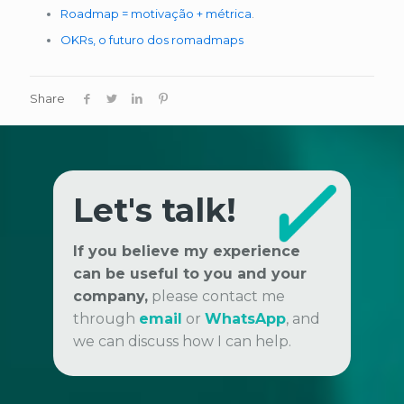
Roadmap = motivação + métrica
.
OKRs, o futuro dos romadmaps
Share
Let's talk!
If you believe my experience
can be useful to you and your
company,
please contact me
through
email
or
WhatsApp
, and
we can discuss how I can help.