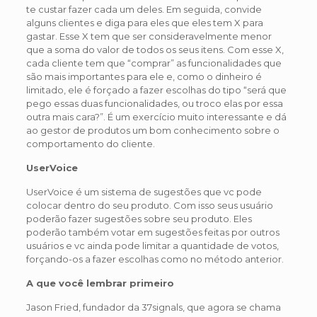
te custar fazer cada um deles. Em seguida, convide
alguns clientes e diga para eles que eles tem X para
gastar. Esse X tem que ser consideravelmente menor
que a soma do valor de todos os seus itens. Com esse X,
cada cliente tem que “comprar” as funcionalidades que
são mais importantes para ele e, como o dinheiro é
limitado, ele é forçado a fazer escolhas do tipo “será que
pego essas duas funcionalidades, ou troco elas por essa
outra mais cara?”. É um exercício muito interessante e dá
ao gestor de produtos um bom conhecimento sobre o
comportamento do cliente.
UserVoice
UserVoice é um sistema de sugestões que vc pode
colocar dentro do seu produto. Com isso seus usuário
poderão fazer sugestões sobre seu produto. Eles
poderão também votar em sugestões feitas por outros
usuários e vc ainda pode limitar a quantidade de votos,
forçando-os a fazer escolhas como no método anterior.
A que você lembrar primeiro
Jason Fried, fundador da 37signals, que agora se chama