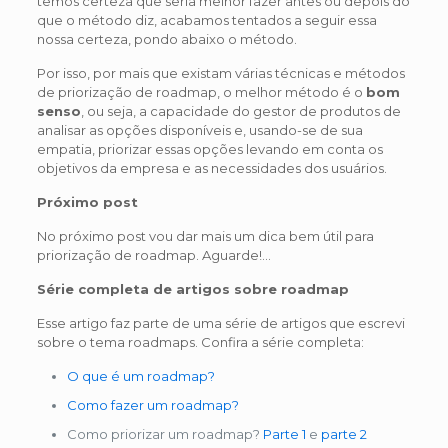
temos certeza que seria melhor fazer antes ou depois do
que o método diz, acabamos tentados a seguir essa
nossa certeza, pondo abaixo o método.
Por isso, por mais que existam várias técnicas e métodos
de priorização de roadmap, o melhor método é o
bom
senso
, ou seja, a capacidade do gestor de produtos de
analisar as opções disponíveis e, usando-se de sua
empatia, priorizar essas opções levando em conta os
objetivos da empresa e as necessidades dos usuários.
Próximo post
No próximo post vou dar mais um dica bem útil para
priorização de roadmap. Aguarde!…
Série completa de artigos sobre roadmap
Esse artigo faz parte de uma série de artigos que escrevi
sobre o tema roadmaps. Confira a série completa:
O que é um roadmap?
Como fazer um roadmap?
Como priorizar um roadmap?
Parte 1
e
parte 2