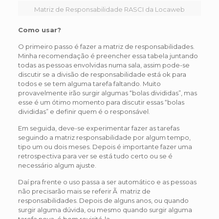
Matriz de Responsabilidade RASCI da Locaweb
Como usar?
O primeiro passo é fazer a matriz de responsabilidades.
Minha recomendação é preencher essa tabela juntando
todas as pessoas envolvidas numa sala, assim pode-se
discutir se a divisão de responsabilidade está ok para
todos e se tem alguma tarefa faltando. Muito
provavelmente irão surgir algumas “bolas divididas”, mas
esse é um ótimo momento para discutir essas “bolas
divididas” e definir quem é o responsável.
Em seguida, deve-se experimentar fazer as tarefas
seguindo a matriz responsabilidade por algum tempo,
tipo um ou dois meses. Depois é importante fazer uma
retrospectiva para ver se está tudo certo ou se é
necessário algum ajuste.
Daí pra frente o uso passa a ser automático e as pessoas
não precisarão mais se referir Ã matriz de
responsabilidades. Depois de alguns anos, ou quando
surgir alguma dúvida, ou mesmo quando surgir alguma
tarefa nova, é bom revisitá-la.