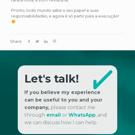
Pronto, todo mundo sabe o seu papel e suas
responsabilidades, e agora é só partir para a execução!
Share
Let's talk!
If you believe my experience
can be useful to you and your
company,
please contact me
through
email
or
WhatsApp
, and
we can discuss how I can help.