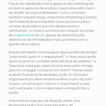
Praça) são distribuídos entre gestores de marketing de
produto e gestores de produto. Essa é uma visão macro
de divisão de responsabilidades. Como comentei
também naquele artigo, esses times (Marketing e Gestão
de Produtos) devem trabalhar muito próximos para o
sucesso do produtos que eles desenvolvem e
administram. O mesmo acontece em relação aos times
de
Engenharia
e de
UX
, apesar de serem funções
distintas, tb devem trabalhar muito próximos com a
gestão de produtos.
Essa proximidade costuma gerar algumas dúvidas do tipo
“essa tarefa, quem é o responsável?” e “essa outra tarefa,
quem eu preciso consultar antes de levar ela adiante?” e
“para essa outra aqui, quem precisa estar junto comigo
para eu conseguir concluí-la com êxito?”. Muitas vezes
acabam ficando bolas divididas, onde um acha que
responsável por determinada tarefa e o outro tb acha.
Ou pior, um acha que o outro é o responsável e esse
outro acha que o um é responsável, e ninguém faz a
tarefa.
Para resolver esse tipo de situação existe uma
ferramenta muito boa chamada Matriz de