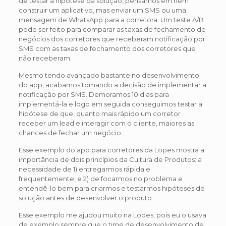
de testar a hipótese da solução, pensamos em nem
construir um aplicativo, mas enviar um SMS ou uma
mensagem de WhatsApp para a corretora. Um teste A/B
pode ser feito para comparar as taxas de fechamento de
negócios dos corretores que receberam notificação por
SMS com as taxas de fechamento dos corretores que
não receberam.
Mesmo tendo avançado bastante no desenvolvimento
do app, acabamos tomando a decisão de implementar a
notificação por SMS. Demoramos 10 dias para
implementá-la e logo em seguida conseguimos testar a
hipótese de que, quanto mais rápido um corretor
receber um lead e interagir com o cliente, maiores as
chances de fechar um negócio.
Esse exemplo do app para corretores da Lopes mostra a
importância de dois princípios da Cultura de Produtos: a
necessidade de 1) entregarmos rápida e
frequentemente, e 2) de focarmos no problema e
entendê-lo bem para criarmos e testarmos hipóteses de
solução antes de desenvolver o produto.
Esse exemplo me ajudou muito na Lopes, pois eu o usava
de exemplo sempre que o time de desenvolvimento de