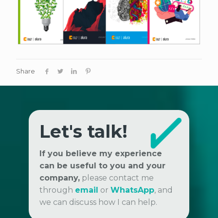
Share
Let's talk!
If you believe my experience
can be useful to you and your
company,
please contact me
through
email
or
WhatsApp
, and
we can discuss how I can help.