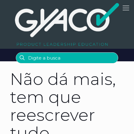
Não dá mais,
tem que
reescrever
tudo…