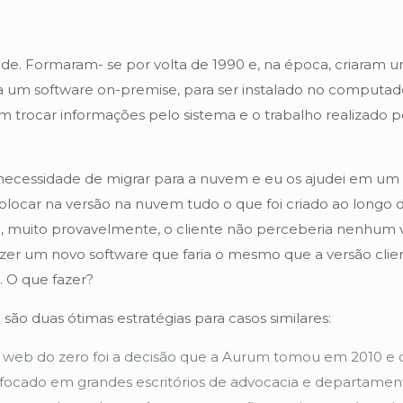
de. Formaram- se por volta de 1990 e, na época, criaram u
ra um software on-premise, para ser instalado no computad
am trocar informações pelo sistema e o trabalho realiz
necessidade de migrar para a nuvem e eu os ajudei em um 
ocar na versão na nuvem tudo o que foi criado ao longo de
, muito provavelmente, o cliente não perceberia nenhum va
zer um novo software que faria o mesmo que a versão clien
. O que fazer?
̃o duas ótimas estratégias para casos similares:
web do zero foi a decisão que a Aurum tomou em 2010 e 
ocado em grandes escritórios de advocacia e departamento