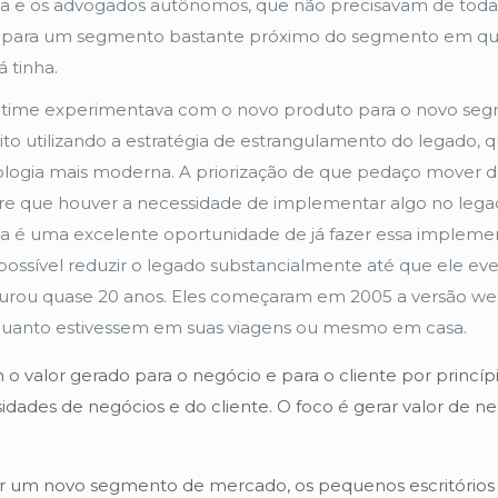
ia e os advogados autônomos, que não precisavam de toda
da para um segmento bastante próximo do segmento em que 
 tinha.
ime experimentava com o novo produto para o novo segment
eito utilizando a estratégia de estrangulamento do legado,
logia mais moderna. A priorização de que pedaço mover 
mpre que houver a necessidade de implementar algo no leg
a é uma excelente oportunidade de já fazer essa implemen
possível reduzir o legado substancialmente até que ele ev
durou quase 20 anos. Eles começaram em 2005 a versão 
quanto estivessem em suas viagens ou mesmo em casa.
o valor gerado para o negócio e para o cliente por princípi
idades de negócios e do cliente. O foco é gerar valor de ne
er um novo segmento de mercado, os pequenos escritórios e o