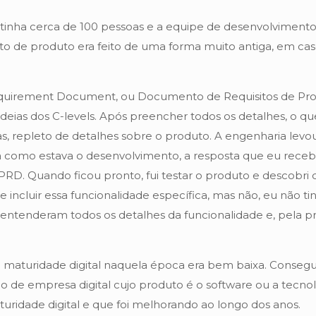
nha cerca de 100 pessoas e a equipe de desenvolvimento d
de produto era feito de uma forma muito antiga, em casc
irement Document, ou Documento de Requisitos de Produ
deias dos C-levels. Após preencher todos os detalhes, o q
, repleto de detalhes sobre o produto. A engenharia levo
como estava o desenvolvimento, a resposta que eu receb
PRD. Quando ficou pronto, fui testar o produto e descobri 
 incluir essa funcionalidade específica, mas não, eu não t
 entenderam todos os detalhes da funcionalidade e, pela pre
a maturidade digital naquela época era bem baixa. Conse
o de empresa digital cujo produto é o software ou a tecno
ridade digital e que foi melhorando ao longo dos anos.