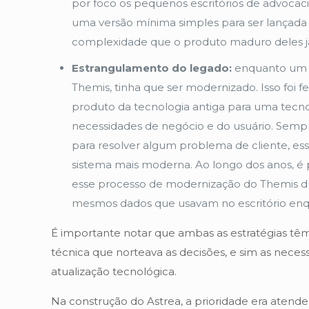
por foco os pequenos escritórios de advocac
uma versão mínima simples para ser lança
complexidade que o produto maduro deles já
Estrangulamento do legado:
enquanto um t
Themis, tinha que ser modernizado. Isso foi f
produto da tecnologia antiga para uma tecno
necessidades de negócio e do usuário. Se
para resolver algum problema de cliente, ess
sistema mais moderna. Ao longo dos anos, é 
esse processo de modernização do Themis 
mesmos dados que usavam no escritório en
É importante notar que ambas as estratégias têm 
técnica que norteava as decisões, e sim as necess
atualização tecnológica.
Na construção do Astrea, a prioridade era atend