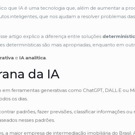
lico que IA é uma tecnologia que, além de aumentar a pro
tos inteligentes, que nos ajudam a resolver problemas das
esse artigo explico a diferença entre soluções
determinísti
 determinísticas são mais apropriadas, enquanto em outras
rativa
e
IA analítica
.
erana da IA
 em ferramentas generativas como ChatGPT, DALL·E ou Midjo
dos os dias.
contrar padrões, fazer previsões, classificar informações o
baseados nesses padrões.
es, a maior empresa de intermediação imobiliária do Brasi