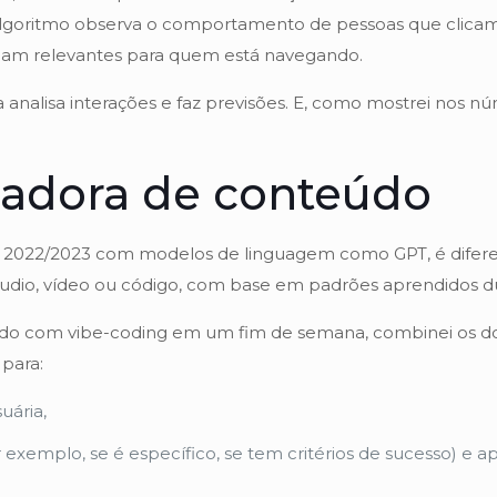
o algoritmo observa o comportamento de pessoas que clica
jam relevantes para quem está navegando.
 analisa interações e faz previsões. E, como mostrei nos nú
riadora de conteúdo
de 2022/2023 com modelos de linguagem como GPT, é difere
 áudio, vídeo ou código, com base em padrões aprendidos d
uído com vibe-coding em um fim de semana, combinei os doi
 para:
uária,
 exemplo, se é específico, se tem critérios de sucesso) e ap