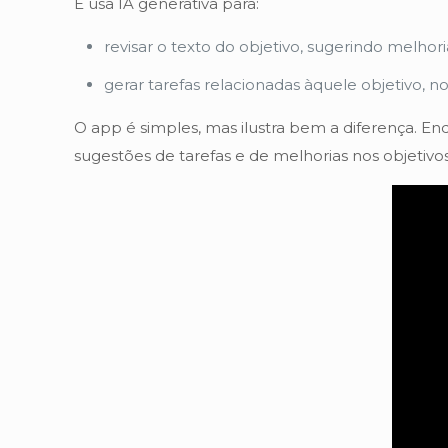
E usa IA generativa para:
revisar o texto do objetivo, sugerindo melhori
gerar tarefas relacionadas àquele objetivo, 
O app é simples, mas ilustra bem a diferença. Enq
sugestões de tarefas e de melhorias nos objetivo