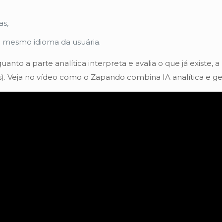
as,
no mesmo idioma da usuária.
uanto a parte analítica interpreta e avalia o que já existe,
s). Veja no vídeo como o Zapando combina IA analítica e gen