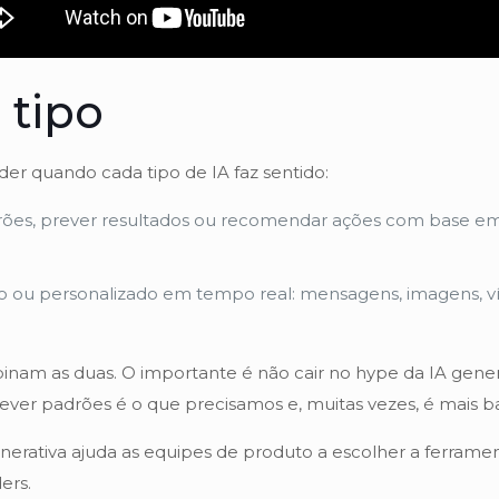
 tipo
er quando cada tipo de IA faz sentido:
rões, prever resultados ou recomendar ações com base em
o ou personalizado em tempo real: mensagens, imagens, víde
nam as duas. O importante é não cair no hype da IA gener
rever padrões é o que precisamos e, muitas vezes, é mais ba
generativa ajuda as equipes de produto a escolher a ferram
ers.