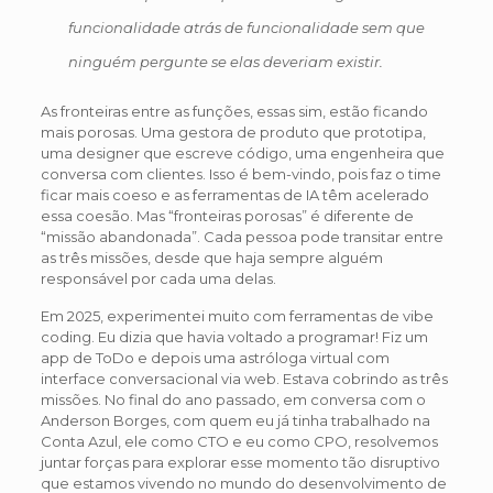
funcionalidade atrás de funcionalidade sem que
ninguém pergunte se elas deveriam existir.
As fronteiras entre as funções, essas sim, estão ficando
mais porosas. Uma gestora de produto que prototipa,
uma designer que escreve código, uma engenheira que
conversa com clientes. Isso é bem-vindo, pois faz o time
ficar mais coeso e as ferramentas de IA têm acelerado
essa coesão. Mas “fronteiras porosas” é diferente de
“missão abandonada”. Cada pessoa pode transitar entre
as três missões, desde que haja sempre alguém
responsável por cada uma delas.
Em 2025, experimentei muito com ferramentas de vibe
coding. Eu dizia que havia voltado a programar! Fiz um
app de ToDo e depois uma astróloga virtual com
interface conversacional via web. Estava cobrindo as três
missões. No final do ano passado, em conversa com o
Anderson Borges, com quem eu já tinha trabalhado na
Conta Azul, ele como CTO e eu como CPO, resolvemos
juntar forças para explorar esse momento tão disruptivo
que estamos vivendo no mundo do desenvolvimento de