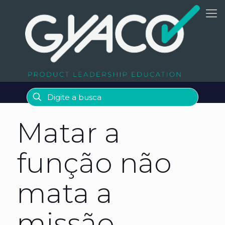
Matar a
função não
mata a
missão